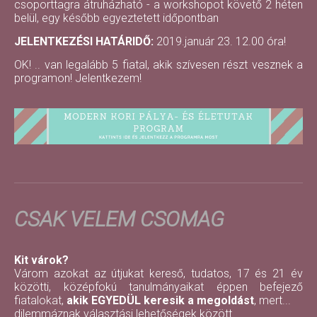
csoporttagra átruházható - a workshopot követő 2 héten
belül, egy később egyeztetett időpontban
JELENTKEZÉSI HATÁRIDŐ:
2019.január 23. 12.00 óra!
OK! .. van legalább 5 fiatal, akik szívesen részt vesznek a
programon! Jelentkezem!
CSAK VELEM CSOMAG
Kit várok?
Várom azokat az útjukat kereső, tudatos, 17 és 21 év
közötti, középfokú tanulmányaikat éppen befejező
fiatalokat,
akik EGYEDÜL keresik a megoldást
, mert...
dilemmáznak választási lehetőségek között