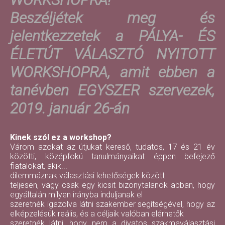
Beszéljétek meg és
jelentkezzetek a PÁLYA- ÉS
ÉLETÚT VÁLASZTÓ NYITOTT
WORKSHOPRA, amit ebben a
tanévben EGYSZER szervezek,
2019. január 26-án
Kinek szól ez a workshop?
Várom azokat az útjukat kereső, tudatos, 17 és 21 év
közötti, középfokú tanulmányaikat éppen befejező
fiatalokat, akik...
dilemmáznak választási lehetőségek között
teljesen, vagy csak egy kicsit bizonytalanok abban, hogy
egyáltalán milyen irányba induljanak el
szeretnék igazolva látni szakember segítségével, hogy az
elképzelésük reális, és a céljaik valóban elérhetők
szeretnék látni, hogy nem a divatos szakmaválasztási