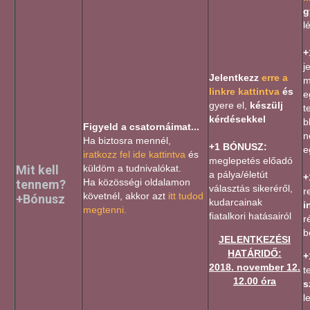
g
l
+
j
Jelentkezz
erre a
m
linkre kattintva
és
e
gyere el,
készülj
t
kérdésekkel
b
Figyeld a csatornáimat...
n
Ha biztosra mennél,
+1 BÓNUSZ:
e
iratkozz fel ide kattintva
és
meglepetés előadó
Mit kell
küldöm a tudnivalókat.
a pálya/életút
+
Ha közösségi oldalamon
tennem?
választás sikeréről,
r
követnél, akkor azt
itt tudod
+Bónusz
kudarcainak
i
megtenni.
fiatalkori hatásairól
r
b
JELENTKEZÉSI
HATÁRIDŐ:
+
2018. november 12.
t
12.00 óra
s
l