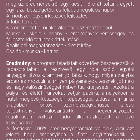
még az eredményekről egy kicsit - 3 órát töltünk együtt
egy laza, beszélgetős, és feladatmegoldós napon.
A módszer: egyéni készségfejlesztés
A főbb témák:
Kis önismeret a munka világának szemszögéből
Munka - iskola - hobby - eredmények -erősségek és
fejlesztendő területek áttekintése
Reális cél meghatározása - életút irány
Család - munka - karrier
Eredmény:
a program feladatait követően összegezzük a
tapasztaltakat, a résztvevő egy róla szóló egyéni
anyaggal távozik, amiben jól látszik, hogy milyen irányba
érdemes mozdulnia, milyen pályairányok tesznek jót neki
és nagy valószínűséggel miben tud kiteljesedni. Azokat a
pálya- és életút irányokat vetjük papírra, amelyekben a
fiatal meglévő készségei, képességei, tudása, a munka
világában fontos személyiségvonásai, társas
teljesítménye valószínűsítik a kiegyensúlyozott,
rugalmasan változni tudó alkalmazkodást a jövő
kihívásaihoz.
A fentiekre 100% eredménygaranciát vállalok, ami azt
jelenti, hogy amennyiben a fiatal együttműködik, a