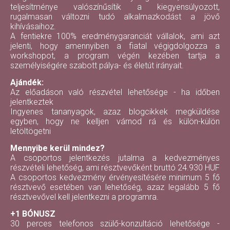
teljesítménye valószínűsítik a kiegyensúlyozott,
rugalmasan változni tudó alkalmazkodást a jövő
kihívásaihoz.
A fentiekre 100% eredménygaranciát vállalok, ami azt
jelenti, hogy amennyiben a fiatal végigdolgozza a
workshopot, a program végén kezében tartja a
személyiségére szabott pálya- és életút irányait.
Ajándék:
Az előadáson való részvétel lehetősége - ha időben
jelentkeztek
Ingyenes tananyagok, azaz blogcikkek megküldése
egyben, hogy ne kelljen várnod rá és külön-külön
letöltögetni
Mennyibe kerül mindez?
A csoportos jelentkezés jutalma a kedvezményes
részvételi lehetőség, ami résztvevőként bruttó 24.930 HUF
A csoportos kedvezmény érvényesítésére minimum 5 fő
résztvevő esetében van lehetőség, azaz legalább 5 fő
résztvevővel kell jelentkezni a programra.
+1 BÓNUSZ
30 perces telefonos szülő-konzultáció lehetősége -