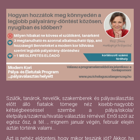
Szülők, tanárok, nevelők, szakemberek és pályaválasztás
előtt álló fiatalok tömege néz kisebb-nagyobb
kétségbeeséssel szembe a pálya/iskola/
életpálya/szakma/hivatás-választás rémével. Erről szól az
egész ősz, a tél..., mígnem január végén, február elején
aztán történik valami...
Azt is nehéz eldönteni, hogy mikor teszünk jót? Akkor, ha