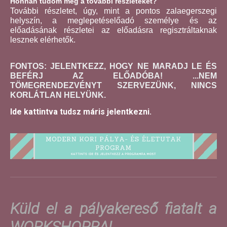
Honnan tudom meg a további részleteket?
További részletet, úgy, mint a pontos zalaegerszegi
helyszín, a meglepetéselőadó személye és az
előadásának részletei az előadásra regisztráltaknak
lesznek elérhetők.
FONTOS: JELENTKEZZ, HOGY NE MARADJ LE ÉS
BEFÉRJ AZ ELŐADÓBA! ...NEM
TÖMEGRENDEZVÉNYT SZERVEZÜNK, NINCS
KORLÁTLAN HELYÜNK.
Ide kattintva tudsz máris jelentkezni.
Küld el a pályakereső fiatalt a
WORKSHOPRA!