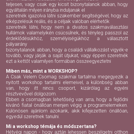
teljesen, vagy csak egy kicsit bizonytalanok abban, hogy
egyáltalán milyen irányba induljanak el
szeretnék igazolva látni szakember segítségével, hogy az
elképzelésük reális, és a céljaik valóban elérhetők
szeretnék látni, hogy nem a divatos szakmaválasztási
hullámok valamelyikén csücsülnek, és tényleg passzol az
érdeklődésükhöz, személyiségükhöz a választott
pályairány
bizonytalanok abban, hogy a családi vállalkozást vigyék-e
tovább, vagy járják a saját útjukat, vagy éppen szeretnék
ezt a kettőt valamilyen formában összeegyeztetni
Miben más, mint a WORKSHOP?
A Csak Velem Csomag szakmai tartalma megegyezik a
nyitott workshop tartalmi elemeivel, a különbség abban
van, hogy itt nincs csoport, kizárólag az egyéni
résztvevővel dolgozom.
Ebben a csomagban lehetőség van arra, hogy a fejlődni
kívánó fiatal önállóan menjen végig a programelemeken.
Különösen ajánlom azokank, akik kifejezetten önállóan,
egyedül szeretnek tanulni.
Mi a workshop témája és módszertana?
Hétvégi napon - hogy aztán lehessen beszélgetni otthon