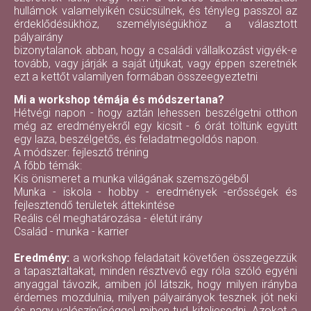
hullámok valamelyikén csücsülnek, és tényleg passzol az
érdeklődésükhöz, személyiségükhöz a választott
pályairány
bizonytalanok abban, hogy a családi vállalkozást vigyék-e
tovább, vagy járják a saját útjukat, vagy éppen szeretnék
ezt a kettőt valamilyen formában összeegyeztetni
Mi a workshop témája és módszertana?
Hétvégi napon - hogy aztán lehessen beszélgetni otthon
még az eredményekről egy kicsit - 6 órát töltünk együtt
egy laza, beszélgetős, és feladatmegoldós napon.
A módszer: fejlesztő tréning
A főbb témák:
Kis önismeret a munka világának szemszögéből
Munka - iskola - hobby - eredmények -erősségek és
fejlesztendő területek áttekintése
Reális cél meghatározása - életút irány
Család - munka - karrier
Eredmény:
a workshop feladatait követően összegezzük
a tapasztaltakat, minden résztvevő egy róla szóló egyéni
anyaggal távozik, amiben jól látszik, hogy milyen irányba
érdemes mozdulnia, milyen pályairányok tesznek jót neki
és nagy valószínűséggel miben tud kiteljesedni. Azokat a