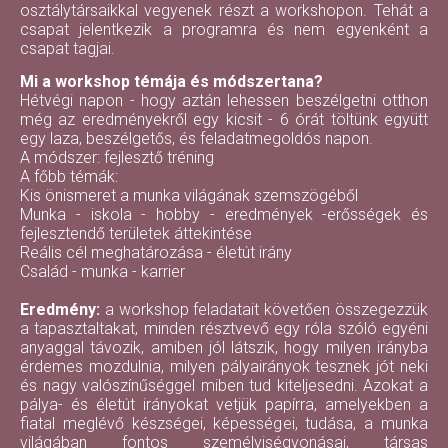
osztálytársaikkal vegyenek részt a workshopon. Tehát a
csapat jelentkezik a programra és nem egyenként a
csapat tagjai.
Mi a workshop témája és módszertana?
Hétvégi napon - hogy aztán lehessen beszélgetni otthon
még az eredményekről egy kicsit - 6 órát töltünk együtt
egy laza, beszélgetős, és feladatmegoldós napon.
A módszer: fejlesztő tréning
A főbb témák:
Kis önismeret a munka világának szemszögéből
Munka - iskola - hobby - eredmények -erősségek és
fejlesztendő területek áttekintése
Reális cél meghatározása - életút irány
Család - munka - karrier
Eredmény:
a workshop feladatait követően összegezzük
a tapasztaltakat, minden résztvevő egy róla szóló egyéni
anyaggal távozik, amiben jól látszik, hogy milyen irányba
érdemes mozdulnia, milyen pályairányok tesznek jót neki
és nagy valószínűséggel miben tud kiteljesedni. Azokat a
pálya- és életút irányokat vetjük papírra, amelyekben a
fiatal meglévő készségei, képességei, tudása, a munka
világában fontos személyiségvonásai, társas