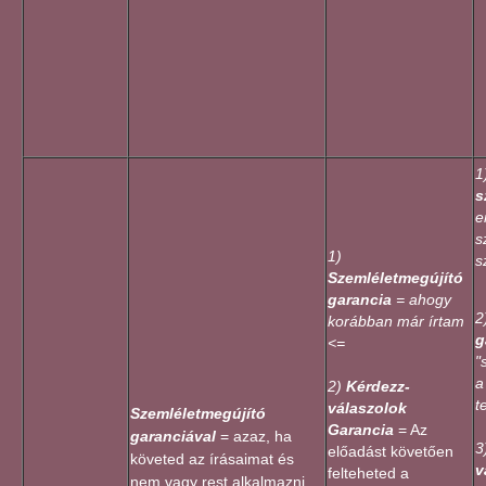
1
s
e
s
1)
s
Szemléletmegújító
garancia
= ahogy
2
korábban már írtam
g
<=
"
a
2)
Kérdezz-
t
válaszolok
Szemléletmegújító
Garancia
= Az
garanciával
= azaz, ha
3
előadást követően
követed az írásaimat és
v
felteheted a
nem vagy rest alkalmazni