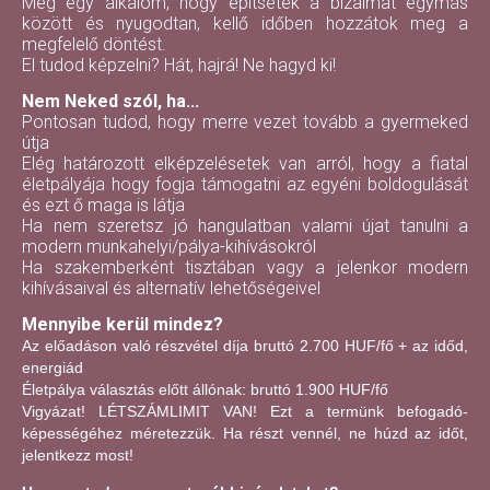
Még egy alkalom, hogy építsétek a bizalmat egymás
között és nyugodtan, kellő időben hozzátok meg a
megfelelő döntést.
El tudod képzelni? Hát, hajrá! Ne hagyd ki!
Nem Neked szól, ha...
Pontosan tudod, hogy merre vezet tovább a gyermeked
útja
Elég határozott elképzelésetek van arról, hogy a fiatal
életpályája hogy fogja támogatni az egyéni boldogulását
és ezt ő maga is látja
Ha nem szeretsz jó hangulatban valami újat tanulni a
modern munkahelyi/pálya-kihívásokról
Ha szakemberként tisztában vagy a jelenkor modern
kihívásaival és alternatív lehetőségeivel
Mennyibe kerül mindez?
Az előadáson való részvétel díja bruttó 2.700 HUF/fő + az időd,
energiád
Életpálya választás előtt állónak: bruttó 1.900 HUF/fő
Vigyázat! LÉTSZÁMLIMIT VAN! Ezt a termünk befogadó-
képességéhez méretezzük. Ha részt vennél, ne húzd az időt,
jelentkezz most!