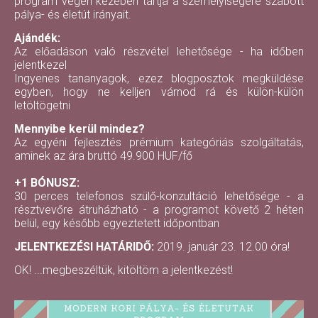
program végén kezében tartja a személyiségére szabott
pálya- és életút irányait.
Ajándék:
Az előadáson való részvétel lehetősége - ha időben
jelentkezel
Ingyenes tananyagok, ezez blogposztok megküldése
egyben, hogy ne kelljen várnod rá és külön-külön
letöltögetni
Mennyibe kerül mindez?
Az egyéni fejlesztés prémium kategóriás szolgáltatás,
aminek az ára bruttó 49.900 HUF/fő
+1 BÓNUSZ:
30 perces telefonos szülő-konzultáció lehetősége - a
résztvevőre átruházható - a programot követő 2 héten
belül, egy később egyeztetett időpontban
JELENTKEZÉSI HATÁRIDŐ:
2019. január 23. 12.00 óra!
OK! ...megbeszéltük, kitöltöm a jelentkezést!