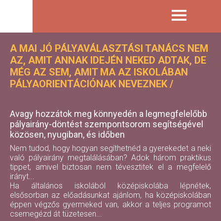
A MAI JÓ PÁLYAVÁLASZTÁSI TANÁCS NEM
AZ, AMIT ANNAK IDEJÉN NEKED ADTAK, DE
MÉG AZ SEM, AMIT MA AZ ISKOLÁBAN
PÁLYAORIENTÁCIÓNAK NEVEZNEK /
Avagy hozzátok meg könnyedén a legmegfelelőbb
pályairány-döntést szempontsorom segítségével
közösen, nyugiban, és időben
Nem tudod, hogy hogyan segíthetnéd a gyerekedet a neki
való pályairány megtalálásában? Adok három praktikus
tippet, amivel biztosan nem tévesztitek el a megfelelő
irányt...
Ha általános iskolából középiskolába lépnétek,
elsősorban az előadásunkat ajánlom, ha középiskolában
éppen végzős gyermeked van, akkor a teljes programot
csemegézd át tüzetesen...