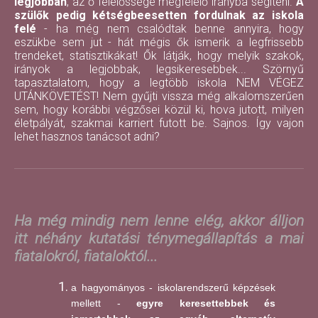
legjobban
, az ő felelőssége megfelelő irányba segíteni.
A
szülők pedig kétségbeesetten fordulnak az iskola
felé
- ha még nem csalódtak benne annyira, hogy
eszükbe sem jut - hát mégis ők ismerik a legfrissebb
trendeket, statisztikákat! Ők látják, hogy melyik szakok,
irányok a legjobbak, legsikeresebbek... Szörnyű
tapasztalatom, hogy a legtöbb iskola NEM VÉGEZ
UTÁNKÖVETÉST! Nem gyűjti vissza még alkalomszerűen
sem, hogy korábbi végzősei közül ki, hova jutott, milyen
életpályát, szakmai karriert futott be. Sajnos. Így vajon
lehet hasznos tanácsot adni?
Ha még mindig nem lenne elég, akkor álljon
itt néhány kutatási ténymegállapítás a mai
fiatalokról, fiataloktól...
a hagyományos - iskolarendszerű képzések
mellett -
egyre keresettebbek és