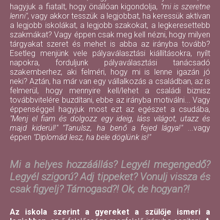
hagyjuk a fiatalt, hogy önállóan kigondolja,
"mi is szeretne
lenni"
, vagy akkor tesszük a legjobbat, ha keressük aktívan
a legjobb iskolákat, a legjobb szakokat, a legkeresettebb
szakmákat? Vagy éppen csak meg kell nézni, hogy milyen
tárgyakat szeret és mehet is abba az irányba tovább?
Esetleg menjünk vele pályaválasztási kiállításokra, nyílt
napokra, forduljunk pályaválasztási tanácsadó
szakemberhez, aki felméri, hogy mi is lenne igazán jó
neki? Aztán, ha már van egy vállalkozás a családban, az is
felmerül, hogy mennyire kell/lehet a családi biznisz
továbbvitelére buzdítani, ebbe az irányba motiválni... Vagy
éppenséggel hagyjuk most ezt az egészet a csudába,
"Menj el fiam és dolgozz egy ideig, láss világot, utazz és
majd kiderül!"
"Tanulsz, ha benő a fejed lágya!"
...vagy
éppen
"Diplomád lesz, ha bele döglünk is!"
Mi a helyes hozzáállás? Legyél megengedő?
Legyél szigorú? Adj tippeket? Vonulj vissza és
csak figyelj? Támogasd?! Ok, de hogyan?!
Az iskola szerint a gyereket a szülője ismeri a