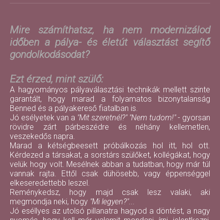
Mire számíthatsz, ha nem modernizálod
időben a pálya- és életút választást segítő
gondolkodásodat?
Ezt érzed, mint szülő:
A hagyományos pályaválasztási technikák mellett szinte
garantált, hogy marad a folyamatos bizonytalanság
Benned és a pályakereső fiatalban is.
Jó esélyetek van a
"Mit szeretnél?" "Nem tudom!"
- gyorsan
rövidre zárt párbeszédre és néhány kellemetlen,
veszekedős napra.
Marad a kétségbeesett próbálkozás hol itt, hol ott.
Kérdezed a társakat, a sorstárs szülőket, kollégákat, hogy
velük hogy volt. Mesélnek abban a tudatban, hogy már túl
vannak rajta. Ettől csak dühösebb, vagy éppenséggel
elkeseredettebb leszel.
Reménykedsz, hogy majd csak lesz valaki, aki
megmondja neki, hogy
"Mi legyen?"
...
Jó eséllyes az utolsó pillanatra hagyod a döntést, a nagy