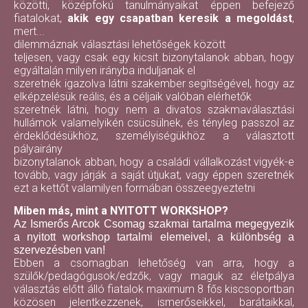
közötti, középfokú tanulmányaikat éppen befejező
fiatalokat,
akik egy csapatban keresik a megoldást
,
mert...
dilemmáznak választási lehetőségek között
teljesen, vagy csak egy kicsit bizonytalanok abban, hogy
egyáltalán milyen irányba induljanak el
szeretnék igazolva látni szakember segítségével, hogy az
elképzelésük reális, és a céljaik valóban elérhetők
szeretnék látni, hogy nem a divatos szakmaválasztási
hullámok valamelyikén csücsülnek, és tényleg passzol az
érdeklődésükhöz, személyiségükhöz a választott
pályairány
bizonytalanok abban, hogy a családi vállalkozást vigyék-e
tovább, vagy járják a saját útjukat, vagy éppen szeretnék
ezt a kettőt valamilyen formában összeegyeztetni
Miben más, mint a NYITOTT WORKSHOP?
Az Ismerős Arcok Csomag szakmai tartalma megegyezik
a nyitott workshop tartalmi elemeivel, a különbség a
szervezésben van!
Ebben a csomagban lehetőség van arra, hogy a
szülők/pedagógusok/edzők, vagy maguk az életpálya
választás előtt álló fiatalok maximum 8 fős kiscsoportban
közösen jelentkezzenek, ismerőseikkel, barátaikkal,