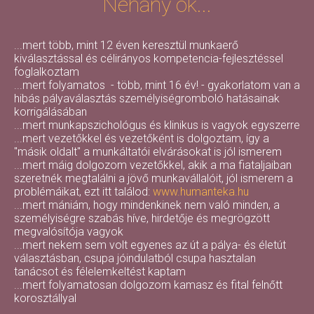
Néhány ok...
...mert több, mint 12 éven keresztül munkaerő
kiválasztással és célirányos kompetencia-fejlesztéssel
foglalkoztam
...mert folyamatos - több, mint 16 év! - gyakorlatom van a
hibás pályaválasztás személyiségromboló hatásainak
korrigálásában
...mert munkapszichológus és klinikus is vagyok egyszerre
...mert vezetőkkel és vezetőként is dolgoztam, így a
"másik oldalt" a munkáltatói elvárásokat is jól ismerem
...mert máig dolgozom vezetőkkel, akik a ma fiataljaiban
szeretnék megtalálni a jövő munkavállalóit, jól ismerem a
problémáikat, ezt itt találod:
www.humanteka.hu
...mert mániám, hogy mindenkinek nem való minden, a
személyiségre szabás híve, hirdetője és megrögzött
megvalósítója vagyok
...mert nekem sem volt egyenes az út a pálya- és életút
választásban, csupa jóindulatból csupa hasztalan
tanácsot és félelemkeltést kaptam
...mert folyamatosan dolgozom kamasz és fital felnőtt
korosztállyal