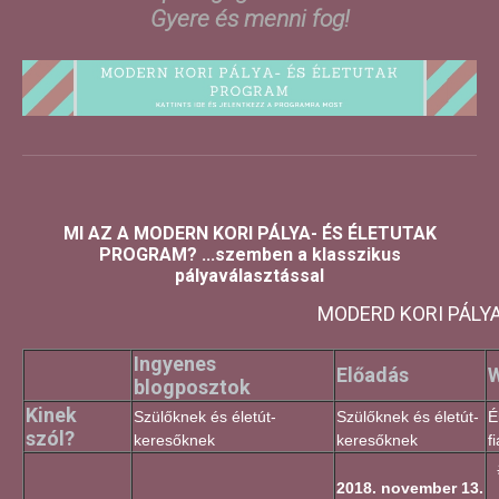
Gyere és menni fog!
MI AZ A MODERN KORI PÁLYA- ÉS ÉLETUTAK
PROGRAM? ...szemben a klasszikus
pályaválasztással
MODERD KORI PÁLY
Ingyenes
Előadás
blogposztok
Kinek
Szülőknek és életút-
Szülőknek és életút-
É
szól?
keresőknek
keresőknek
f
2018. november 13.