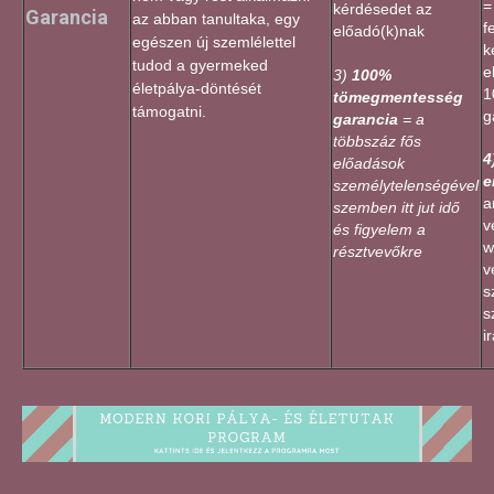
=
kérdésedet az
Garancia
az abban tanultaka, egy
f
előadó(k)nak
egészen új szemlélettel
k
tudod a gyermeked
e
3)
100%
életpálya-döntését
1
tömegmentesség
támogatni.
g
garancia
= a
többszáz fős
4
előadások
e
személytelenségével
a
szemben itt jut idő
v
és figyelem a
w
résztvevőkre
v
s
s
i