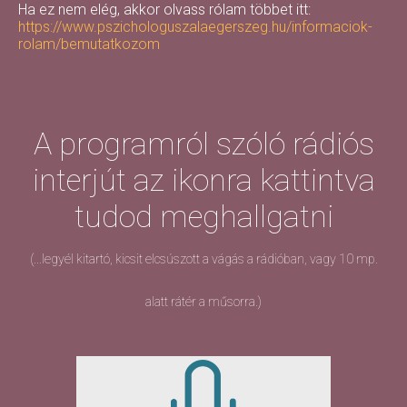
Ha ez nem elég, akkor olvass rólam többet itt:
https://www.pszichologuszalaegerszeg.hu/informaciok-
rolam/bemutatkozom
A programról szóló rádiós
interjút az ikonra kattintva
tudod meghallgatni
(...legyél kitartó, kicsit elcsúszott a vágás a rádióban, vagy 10 mp.
alatt rátér a műsorra.)