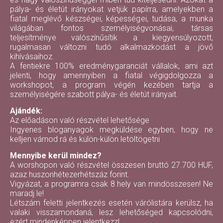
pálya- és életút irányokat vetjük papírra, amelyekben a
fiatal meglévő készségei, képességei, tudása, a munka
világában fontos személyiségvonásai, társas
teljesítménye valószínűsítik a kiegyensúlyozott,
rugalmasan változni tudó alkalmazkodást a jövő
kihívásaihoz.
A fentiekre 100% eredménygaranciát vállalok, ami azt
jelenti, hogy amennyiben a fiatal végigdolgozza a
workshopot, a program végén kezében tartja a
személyiségére szabott pálya- és életút irányait.
Ajándék:
Az előadáson való részvétel lehetősége
Ingyenes bloganyagok megküldése egyben, hogy ne
kelljen várnod rá és külön-külön letöltögetni
Mennyibe kerül mindez?
A worshopon való részvétel összesen bruttó 27.700 HUF,
azaz huszonhétezerhétszáz forint.
Vigyázat, a programra csak 8 hely van mindösszesen! Ne
maradj le!
Létszám feletti jelentkezés esetén várólistára kerülsz, ha
valaki visszamondaná, lesz lehetőséged kapcsolódni,
ezért mindenképpen jelentkezz!