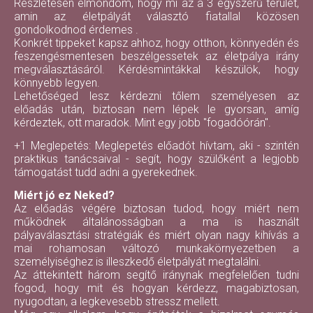
Részletesen elmondom, hogy mi az a 3 egyszerű terület,
amin az életpályát választó fiatallal közösen
gondolkodnod érdemes .
Konkrét tippeket kapsz ahhoz, hogy otthon, könnyedén és
feszengésmentesen beszélgessetek az életpálya irány
megválasztásáról. Kérdésmintákkal készülök, hogy
könnyebb legyen.
Lehetőséged lesz kérdezni tőlem személyesen az
előadás után, biztosan nem lépek le gyorsan, amíg
kérdeztek, ott maradok. Mint egy jobb "fogadóórán".
+1 Meglepetés: Meglepetés előadót hívtam, aki - szintén
praktikus tanácsaival - segít, hogy szülőként a legjobb
támogatást tudd adni a gyerekednek.
Miért jó ez Neked?
Az előadás végére biztosan tudod, hogy miért nem
működnek általánosságban a ma is használt
pályaválasztási stratégiák és miért olyan nagy kihívás a
mai rohamosan változó munkakörnyezetben a
személyiséghez is illeszkedő életpályát megtalálni.
Az áttekintett három segítő iránynak megfelelően tudni
fogod, hogy mit és hogyan kérdezz, magabiztosan,
nyugodtan, a legkevesebb stressz mellett.