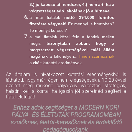
3.) jó kapcsolati rendszer, 4.) nem árt, ha a
végzettséget adó iskolának jó a hírneve
a mai fiatalok
nettó 294.000 forintos
fizetésre vágynak
! Ez mennyi is bruttóban?
Te mennyit keresel?
a mai fiatalok közel fele a fentiek mellett
mégis
bizonytalan abban, hogy a
megszerzett végzettségével talál állást
magának
a lakóhelyén...
Innen származnak
a citált kutatási eredmények.
Az általam is hivatkozott kutatási eredményekből is
láthatod, hogy már régen nem elégségesek a 10-20 évvel
ezelőtt még működő pályairány választási stratégiák,
haladni kell a korral, ha igazán jól szeretnéd segíteni a
fiatal életútját!
Ehhez adok segítséget a MODERN KORI
PÁLYA- ÉS ÉLETUTAK PROGRAMOMBAN
szülőknek, életút-keresőknek és érdeklődő
pedagógusokank.