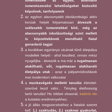
ismertebbek az egyéb, alternatív
ismeretszerzési lehetőségeket biztosító
képzések, tanfolyamok
az egykori alacsonyabb iskolázottságú aktív
korúak helyét folyamatosan
átveszik a
szélesebb ismeretekkel bíró, még az
alacsonyabb iskolázottsági szint mellett
is képzettebbnek mondható fiatal
generáció tagjai
a korábban egyirányú utcának tűnő életpálya
modellek helyét - ahol kezdted, onnan mész
nyugdíjba - átveszik a ma már a
rugalmasan
alakítható, sőt, rugalmasan alakítandó
életpálya utak
- azaz a pályamódosítások
mai modernkori változatai
a
munkavégzés melletti tanulás
életvitel-
szerűvé kezd válni... Tényleg élethosszig
tartó tanulás! Ha többet olvasnál,
kattints ide
a kutatási eredményekhez.
a jó állás megszerzéséhez a fiatalok szerint
kell:
1.) szaktudás, 2.) szakmai gyakorlat,