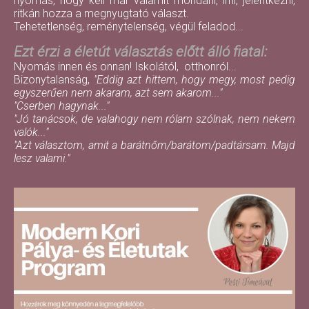
nyomás, hogy kell már valamit mondani, írni, jelentkezni,
ritkán hozza a megnyugtató választ.
Tehetetlenség, reménytelenség, végül feladod...
Ezt érzi a életút választás előtt álló fiatal:
Nyomás innen és onnan! Iskolától, otthonról...
Bizonytalanság,
"Eddig azt hittem, hogy megy, most pedig
egyszerűen nem akaram, azt sem akarom..."
"Cserben hagynak..."
"Jó tanácsok, de valahogy nem rólam szólnak, nem nekem
valók..."
"Azt választom, amit a barátnőm/barátom/padtársam. Majd
lesz valami."