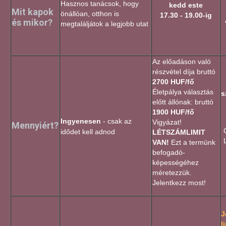
Hasznos tanácsok, hogy
kedd este
Mit kapok
önállóan, otthon is
17.30 - 19.00-ig
és mikor?
megtaláljátok a legjobb utat
Az előadáson való
részvétel díja bruttó
2700 HUF/fő
Életpálya választás
s
előtt állónak: bruttó
1900 HUF/fő
Ingyenesen
- csak az
Vigyázat!
Mennyiért?
idődet kell adnod
LÉTSZÁMLIMIT
VAN!
Ezt a termünk
befogadó-
képességéhez
méretezzük.
Jelentkezz most!
J
l