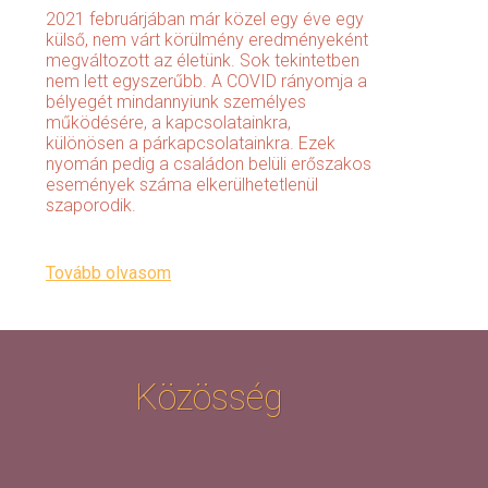
2021 februárjában már közel egy éve egy
külső, nem várt körülmény eredményeként
megváltozott az életünk. Sok tekintetben
nem lett egyszerűbb. A COVID rányomja a
bélyegét mindannyiunk személyes
működésére, a kapcsolatainkra,
különösen a párkapcsolatainkra. Ezek
nyomán pedig a családon belüli erőszakos
események száma elkerülhetetlenül
szaporodik.
Tovább olvasom
Közösség