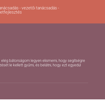
anácsadás - vezetői tanácsadás -
zetfejlesztés
 elég bátorságom legyen elismerni, hogy segítségre
ét le kellett gyűrni, és belátni, hogy ezt egyedül