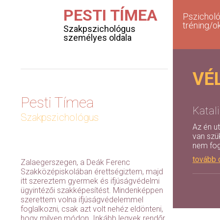
PESTI TÍMEA
Pszicholó
tréning/o
Szakpszichológus
személyes oldala
VÉ
Pesti Tímea
Katal
Szakpszichológus
Az én u
van szü
nem fog
tovább 
Zalaegerszegen, a Deák Ferenc
Szakközépiskolában érettségiztem, majd
itt szereztem gyermek és ifjúságvédelmi
ügyintézői szakképesítést. Mindenképpen
szerettem volna ifjúságvédelemmel
foglalkozni, csak azt volt nehéz eldönteni,
hogy milyen módon. Inkább legyek rendőr