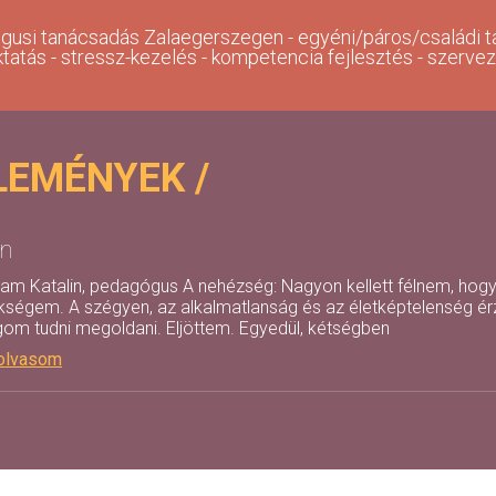
gusi tanácsadás Zalaegerszegen - egyéni/páros/családi t
ktatás - stressz-kezelés - kompetencia fejlesztés - szerve
LEMÉNYEK /
in
tam Katalin, pedagógus A nehézség: Nagyon kellett félnem, hogy
kségem. A szégyen, az alkalmatlanság és az életképtelenség érzés
om tudni megoldani. Eljöttem. Egyedül, kétségben
olvasom