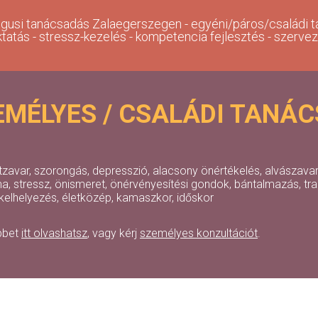
gusi tanácsadás Zalaegerszegen - egyéni/páros/családi t
ktatás - stressz-kezelés - kompetencia fejlesztés - szerve
EMÉLYES / CSALÁDI TANÁC
tzavar, szorongás, depresszió, alacsony önértékelés, alvászavar
, stressz, önismeret, önérvényesítési gondok, bántalmazás, traum
elhelyezés, életközép, kamaszkor, időskor
öbbet
itt olvashatsz
, vagy kérj
személyes konzultációt
.