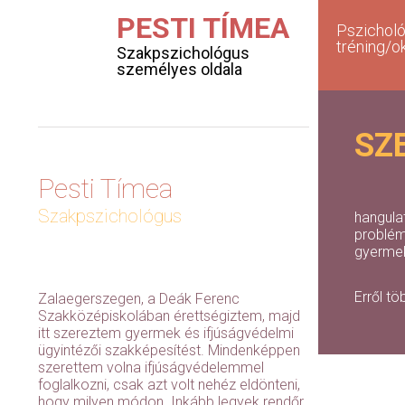
PESTI TÍMEA
Pszicholó
tréning/o
Szakpszichológus
személyes oldala
SZ
Pesti Tímea
Szakpszichológus
hangula
probléma
gyermek
Erről t
Zalaegerszegen, a Deák Ferenc
Szakközépiskolában érettségiztem, majd
itt szereztem gyermek és ifjúságvédelmi
ügyintézői szakképesítést. Mindenképpen
szerettem volna ifjúságvédelemmel
foglalkozni, csak azt volt nehéz eldönteni,
hogy milyen módon. Inkább legyek rendőr