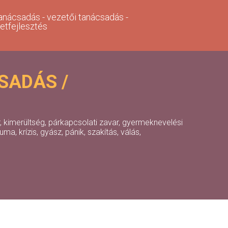
anácsadás - vezetői tanácsadás -
zetfejlesztés
SADÁS /
, kimerültség, párkapcsolati zavar, gyermeknevelési
a, krízis, gyász, pánik, szakítás, válás,