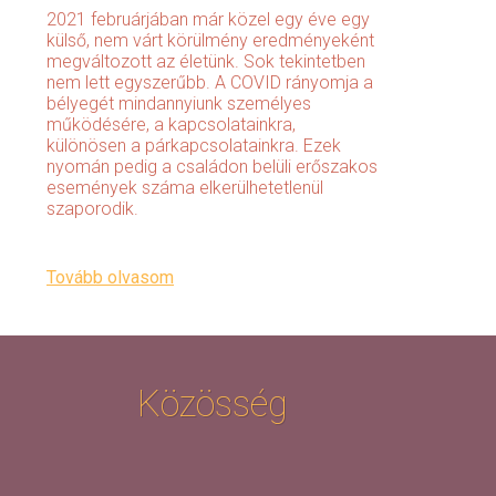
2021 februárjában már közel egy éve egy
külső, nem várt körülmény eredményeként
megváltozott az életünk. Sok tekintetben
nem lett egyszerűbb. A COVID rányomja a
bélyegét mindannyiunk személyes
működésére, a kapcsolatainkra,
különösen a párkapcsolatainkra. Ezek
nyomán pedig a családon belüli erőszakos
események száma elkerülhetetlenül
szaporodik.
Tovább olvasom
Közösség